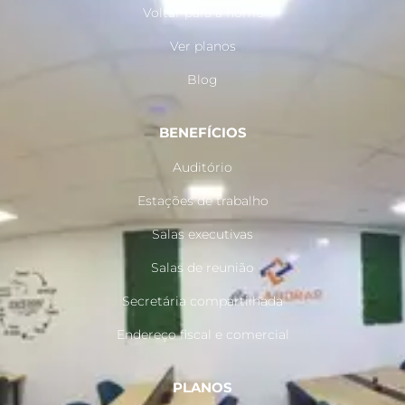
Voltar para a home
Ver planos
Blog
BENEFÍCIOS
Auditório
Estações de trabalho
Salas executivas
Salas de reunião
Secretária compartilhada
Endereço fiscal e comercial
PLANOS